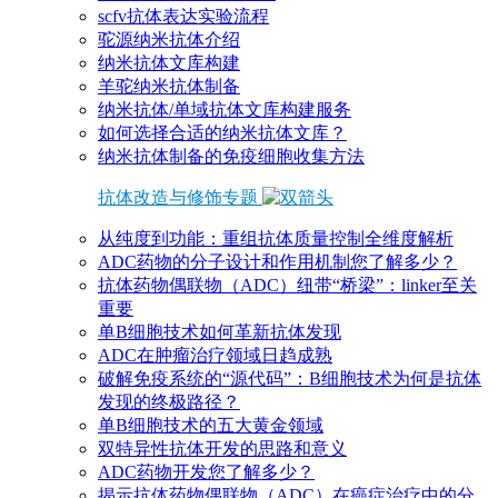
scfv抗体表达实验流程
驼源纳米抗体介绍
纳米抗体文库构建
羊驼纳米抗体制备
纳米抗体/单域抗体文库构建服务
如何选择合适的纳米抗体文库？
纳米抗体制备的免疫细胞收集方法
抗体改造与修饰专题
从纯度到功能：重组抗体质量控制全维度解析
ADC药物的分子设计和作用机制您了解多少？
抗体药物偶联物（ADC）纽带“桥梁”：linker至关
重要
单B细胞技术如何革新抗体发现
ADC在肿瘤治疗领域日趋成熟
破解免疫系统的“源代码”：B细胞技术为何是抗体
发现的终极路径？
单B细胞技术的五大黄金领域
双特异性抗体开发的思路和意义
ADC药物开发您了解多少？
揭示抗体药物偶联物（ADC）在癌症治疗中的分