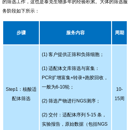
的筛选工作，这也是泰克生物多年的经验积累。大体的筛选服
务阶段如下所示：
步骤
服务内容
周期
(1) 客户提供正筛和负筛细胞；
(1) 适配体文库筛选与富集：
PCR扩增富集+转录+跑胶回收，
一般为6-10轮；
Step1：核酸适
10-
配体筛选
15周
(2) 筛选产物进行NGS测序；
(2) 交付：适配体序列 5-15 条，
实验报告，原始数据（包括NGS