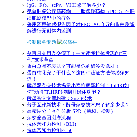
IgG、Fab、scFv、VHH您了解多少？
靶向肿瘤治疗新药物——肽偶联药物（PDC）在肝
细胞癌模型中的疗效
采用环境敏感报告因子对PROTAC介导的蛋白质降
解进行无创体内监测
检测服务专题
别再只会用杂交瘤了！一文读懂抗体发现的“三
代”技术革命
蛋白总是不表达？可能是你的标签没选对！
蛋白纯化完了干什么？这四种验证方法你必须知
道！
酵母双杂交技术揭示小麦抗病新机制：TaPIRI如
何“劫持”TaHRPI抑制叶绿体功能？
酵母杂交文库构建：Smart技术
分子互作新技术：酵母杂交技术您了解多少呢？
高精度分子互作分析-SPR（亲和力检测）
杂交瘤基因测序流程
抗体亲和力检测（BLI）
抗体亲和力检测EC50