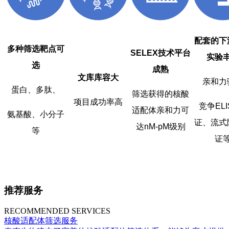
配套的下
多种筛选靶点可
SELEX技术平台
实验
选
成熟
文库库容大
亲和力
蛋白、多肽、
筛选获得的核酸
项目成功率高
竞争ELI
适配体亲和力可
氨基酸、小分子
证、流式
达nM-pM级别
等
证
推荐服务
RECOMMENDED SERVICES
核酸适配体筛选服务