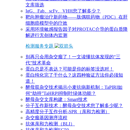
文库筛选
IgG、Fab、scFv、VHH您了解多少？
靶向肿瘤治疗新药物——肽偶联药物（PDC）在肝
细胞癌模型中的疗效
采用环境敏感报告因子对PROTAC介导的蛋白质降
解进行无创体内监测
检测服务专题
别再只会用杂交瘤了！一文读懂抗体发现的“三
代”技术革命
蛋白总是不表达？可能是你的标签没选对！
蛋白纯化完了干什么？这四种验证方法你必须知
道！
酵母双杂交技术揭示小麦抗病新机制：TaPIRI如
何“劫持”TaHRPI抑制叶绿体功能？
酵母杂交文库构建：Smart技术
分子互作新技术：酵母杂交技术您了解多少呢？
高精度分子互作分析-SPR（亲和力检测）
杂交瘤基因测序流程
抗体亲和力检测（BLI）
抗体亲和力检测EC50