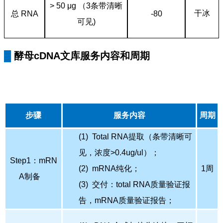
> 50 μg （3条带清晰
干冰
总 RNA
-80
可见)
█
酵母
cDNA
文库服务内容和周期
步骤
服务内容
周期
(1) Total RNA提取（条带清晰可
见，浓度>0.4ug/ul）；
Step1：mRN
(2) mRNA纯化；
1周
A制备
(3) 交付：total RNA质量验证报
告，mRNA质量验证报告；