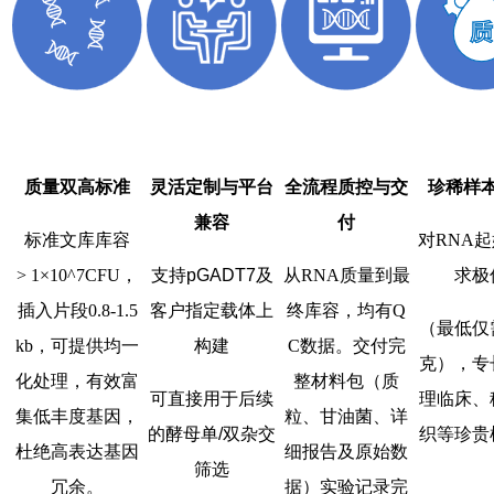
质量双高标准
灵活定制与平台
全流程质控与交
珍稀样
兼容
付
标准文库库容
对RNA
> 1×10^7CFU，
支持pGADT7及
从RNA质量到最
求极
插入片段0.8-1.5
客户指定载体上
终库容，均有Q
（最低仅
kb，可提供均一
构建
C数据。交付完
克），专
化处理，有效富
整材料包（质
可直接用于后续
理临床、
集低丰度基因，
粒、甘油菌、详
的酵母单/双杂交
织等珍贵
杜绝高表达基因
细报告及原始数
筛选
冗余。
据）实验记录完