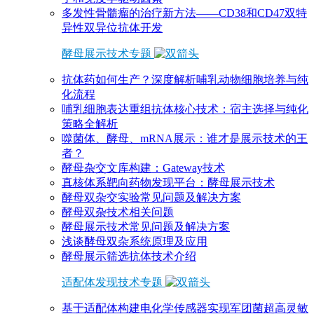
多发性骨髓瘤的治疗新方法——CD38和CD47双特
异性双异位抗体开发
酵母展示技术专题
抗体药如何生产？深度解析哺乳动物细胞培养与纯
化流程
哺乳细胞表达重组抗体核心技术：宿主选择与纯化
策略全解析
噬菌体、酵母、mRNA展示：谁才是展示技术的王
者？
酵母杂交文库构建：Gateway技术
真核体系靶向药物发现平台：酵母展示技术
酵母双杂交实验常见问题及解决方案
酵母双杂技术相关问题
酵母展示技术常见问题及解决方案
浅谈酵母双杂系统原理及应用
酵母展示筛选抗体技术介绍
适配体发现技术专题
基于适配体构建电化学传感器实现军团菌超高灵敏