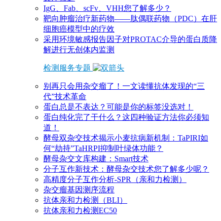
IgG、Fab、scFv、VHH您了解多少？
靶向肿瘤治疗新药物——肽偶联药物（PDC）在肝
细胞癌模型中的疗效
采用环境敏感报告因子对PROTAC介导的蛋白质降
解进行无创体内监测
检测服务专题
别再只会用杂交瘤了！一文读懂抗体发现的“三
代”技术革命
蛋白总是不表达？可能是你的标签没选对！
蛋白纯化完了干什么？这四种验证方法你必须知
道！
酵母双杂交技术揭示小麦抗病新机制：TaPIRI如
何“劫持”TaHRPI抑制叶绿体功能？
酵母杂交文库构建：Smart技术
分子互作新技术：酵母杂交技术您了解多少呢？
高精度分子互作分析-SPR（亲和力检测）
杂交瘤基因测序流程
抗体亲和力检测（BLI）
抗体亲和力检测EC50