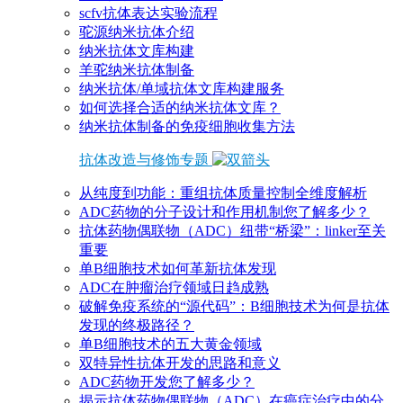
scfv抗体表达实验流程
驼源纳米抗体介绍
纳米抗体文库构建
羊驼纳米抗体制备
纳米抗体/单域抗体文库构建服务
如何选择合适的纳米抗体文库？
纳米抗体制备的免疫细胞收集方法
抗体改造与修饰专题
从纯度到功能：重组抗体质量控制全维度解析
ADC药物的分子设计和作用机制您了解多少？
抗体药物偶联物（ADC）纽带“桥梁”：linker至关
重要
单B细胞技术如何革新抗体发现
ADC在肿瘤治疗领域日趋成熟
破解免疫系统的“源代码”：B细胞技术为何是抗体
发现的终极路径？
单B细胞技术的五大黄金领域
双特异性抗体开发的思路和意义
ADC药物开发您了解多少？
揭示抗体药物偶联物（ADC）在癌症治疗中的分